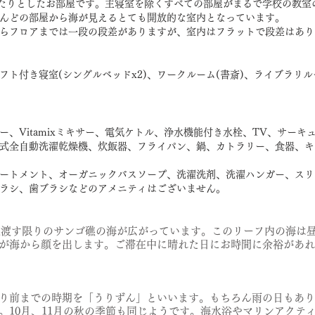
ったりとしたお部屋です。主寝室を除くすべての部屋がまるで学校の教室
んどの部屋から海が見えるとても開放的な室内となっています。
らフロアまでは一段の段差がありますが、室内はフラットで段差はあり
ロフト付き寝室(シングルベッドx2)、ワークルーム(書斎)、ライブラリ
、Vitamixミキサー、電気ケトル、浄水機能付き水栓、TV、サーキュレー
式全自動洗濯乾燥機、​炊飯器、フライパン、鍋、カトラリー、食器、キ
ートメント、オーガニックバスソープ、洗濯洗剤、洗濯ハンガー、スリ
ラシ、歯ブラシなどのアメニティはございません。
nは眼前に見渡す限りのサンゴ礁の海が広がっています。このリーフ内の海
が海から顔を出します。ご滞在中に
晴れた日にお時間に余裕があれ
り前までの時期を「うりずん」といいます。もちろん雨の日もあり
。10月、11月の秋の季節も同じようです。海水浴やマリンアクテ