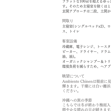
フラットな100㎡を超えるゆ
す。そのため主寝室を除くほと
玄関アプローチは二段、土間か
間取り
主寝室(シングルベッドx2)、
ス、トイレ
客室設備
冷蔵庫、電子レンジ、トースター
ピーカー、ドライヤー、ドラム
油、油
)。
オーガニックシャンプー＆トリ
環境負荷を減らすため、ヘアブ
眺望について
​Ambiento Chine
輝きます。干潮には白い離浜
ください。
沖縄への旅の季節
こちらでは冬が終わり梅雨入
穏やかな晴れの日が続きます