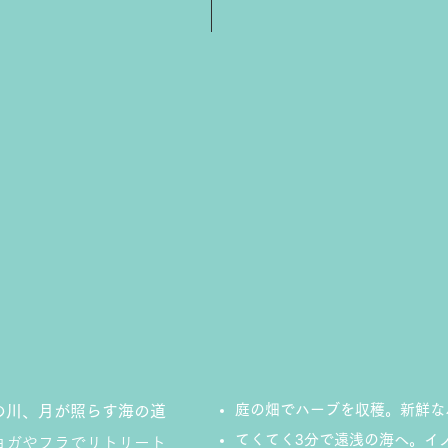
庭の畑でハーブを収穫。新鮮な
の川、月が照らす海の道
てくてく3分で遠浅の海へ。イ
ヨガやフラでリトリート