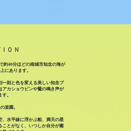
TION
から車で約40分ほどの南城市知念の海が
の上にあります。
刻一刻と色を変える美しい知念ブ
はアカショウビンや鶯の鳴き声が
ます。
国の楽園。
空、水平線に浮かぶ船、満天の星
ることがなく、いつしか自分が癒