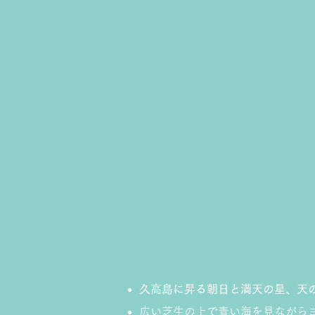
​久高島に昇る朝日と満天の星、天
広い芝生の上で青い海を見ながら