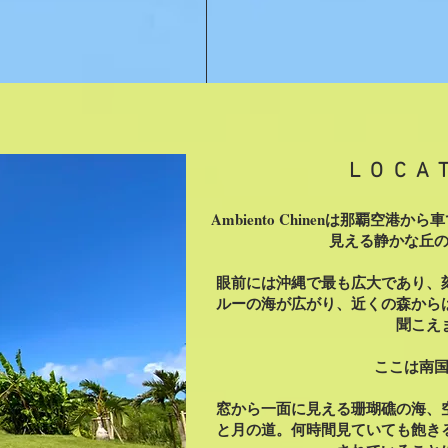
LOCA
Ambiento Chinenは那覇空港
見える静かな丘
眼前には沖縄で最も広大であり、
ルーの海が広がり、近くの森から
聞こえ
ここは南
窓から一面に見える珊瑚礁の海、
と月の道。何時間見ていても飽き