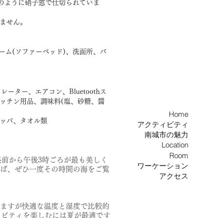
のように硝子窓で仕切られていま
ません。
ルーム(ソファーベッド)、洗面所、バ
ター、エアコン、Bluetoothス
ッチン用品、調味料(
塩、砂糖、醤
Home
ッパ、タオル類
アクティビティ
南城市の魅力
Location
Room
は昼前から午後3時ごろが最も美しく
ワーケーション
ば、
ぜひ一度その時間の海をご覧
アクセス
ますが快適な温度と湿度で比較的
ィビティを楽しむには夏が最適です